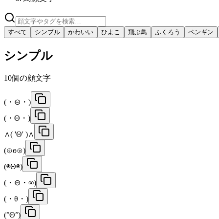
すべて
シンプル
かわいい
ひよこ
飛ぶ鳥
ふくろう
ペンギン
シンプル
10
個の顔文字
(・⊝・)
(・Θ・)
∧( 'Θ' )∧
(⊙ө⊙)
(◉Θ◉)
(・⊝・∞)
(・θ・)
(°Θ°)