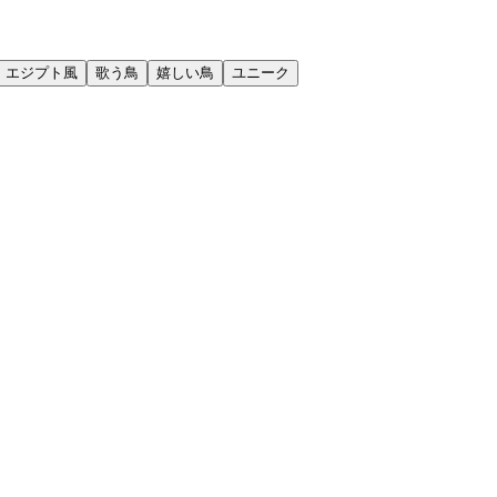
エジプト風
歌う鳥
嬉しい鳥
ユニーク