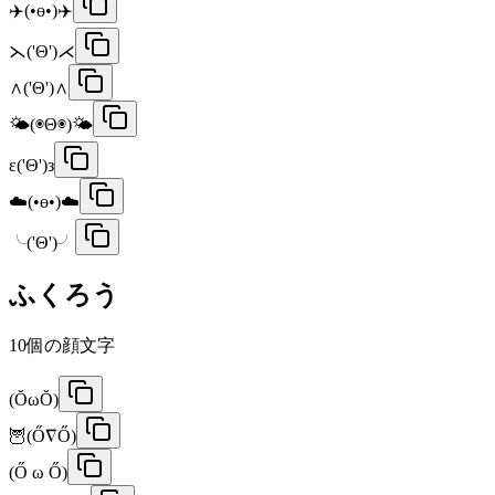
✈️(•ө•)✈️
⋋('Θ')⋌
∧('Θ')∧
🌤️(◉Θ◉)🌤️
ε('Θ')з
☁️(•ө•)☁️
╰('Θ')╯
ふくろう
10
個の顔文字
(ŎωŎ)
🦉(Ő∇Ő)
(Ő ω Ő)