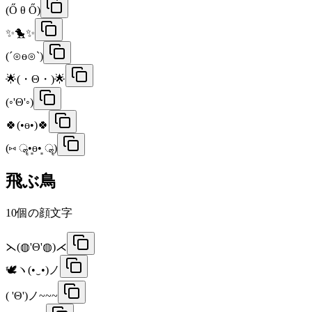
(Ő θ Ő)
✨🐤✨
(´⊙ө⊙`)
🌟(・Θ・)🌟
(◦'Θ'◦)
🍀(•ө•)🍀
(⑅ ॣ•͈ө•͈ ॣ)
飛ぶ鳥
10
個の顔文字
⋋(◍'Θ'◍)⋌
🕊️ヽ(•‿•)ノ
( 'Θ')ノ~~~