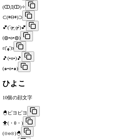
(ↀДↀ)✧
⊂(◉Θ◉)⊃
💕(ˊo̴̶̷̤ ̫ o̴̶̷̤ˋ)💕
(◍•ө•◍)
ε('ﻬ')з
🎵(•ө•)🎵
(๑•ө•๑)
ひよこ
10
個の顔文字
🐣ピヨピヨ
🐥(・θ・)
(⊙ө⊙)🐣