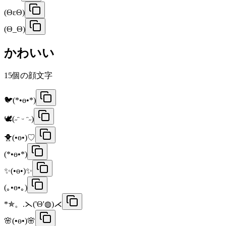
(ΘεΘ)
(Θ_Θ)
かわいい
15
個の顔文字
🐦(*•ө•*)
🕊️(˶ᵔ ᵕ ᵔ˶)
🐥(•ө•)♡
(*•ө•*)
✨(•ө•)✨
(｡•ө•｡)
*✯。.⋋('Θ'◍)⋌
🌸(•ө•)🌸