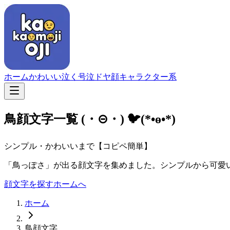
ホーム
かわいい
泣く
号泣
ドヤ顔
キャラクター系
鳥顔文字一覧
(・⊝・) 🐦(*•ө•*)
シンプル・かわいいまで【コピペ簡単】
「鳥っぽさ」が出る顔文字を集めました。シンプルから可愛
顔文字を探す
ホームへ
ホーム
鳥顔文字