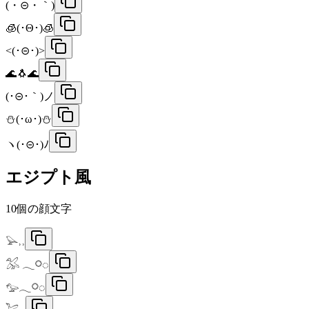
(・⊝・｀)
🧊(･Θ･)🧊
<(･⊝･)>
🌊🐧🌊
(･⊝･｀)ノ
⛄(･ω･)⛄
ヽ(･⊝･)ﾉ
エジプト風
10
個の顔文字
𓅪˒˒
𓅮 𓂃𓋪◌
𓅰𓂃𓋪◌