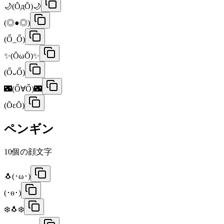
🌙(ŎдŎ)🌙
(◎●◎)
(Ő_Ő)
✨(ŎωŎ)✨
(Ő᎑Ő)
🌃(Ő∀Ő)🌃
(ŎεŎ)
ペンギン
10
個の顔文字
🐧(･ω･)
(･ө･)
❄️🐧❄️