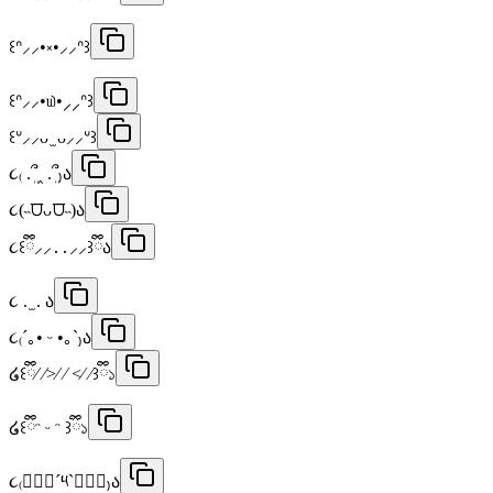
꒰ᐢ⸝⸝•༝•⸝⸝ᐢ꒱
꒰ᐢ⸝⸝•௰•⸝⸝ᐢ꒱
꒰ᐡ⸝⸝ᴗ ̫ ᴗ⸝⸝ᐡ꒱
૮₍ .ܸ՞‸ .ܸ՞₎ა
૮(˵⩌ᴗ⩌˵)ა
૮꒰ྀི⸝⸝․․⸝⸝꒱ྀིა
૮ . ̫ . ა
૮₍´｡• ᵕ •｡`₎ა
໒꒰ྀི⁄ ⁄>⁄ ⁄ <⁄ ⁄꒱ྀི১
໒꒰ྀིᵔ ᵕ ᵔ ꒱ྀི১
૮₍๑⃙⃘´༥`๑⃙⃘₎ა