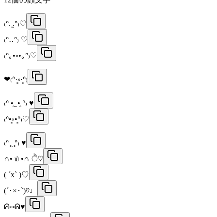
₍ᐢ. ̫.ᐢ₎♡
₍ᐢ‥ᐢ₎ ♡
₍ᐢ｡•༝•｡ᐢ₎♡
❤︎₍ᐢ·͈༝·͈ᐢ₎
₍ᐢ •̥ ̫ •̥ ᐢ₎ ♥
₍ᐢ•͈༝•͈ᐢ₎♡
₍ᐢ ̥ ̞ ̥ᐢ₎ ♥
∩• ௰ •∩ ੈ♡
( ´x` )♡
(´･×･`)♡♩
ᕱ⑅ᕱ♥