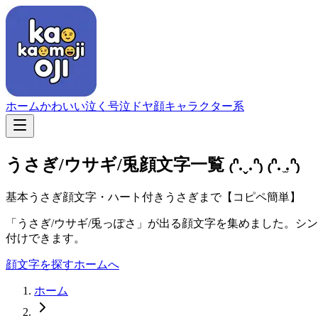
ホーム
かわいい
泣く
号泣
ドヤ顔
キャラクター系
うさぎ/ウサギ/兎顔文字一覧
₍ᐢ.ˬ.ᐢ₎ ₍ᐢ. ̫.ᐢ₎
基本うさぎ顔文字・ハート付きうさぎまで【コピペ簡単】
「うさぎ/ウサギ/兎っぽさ」が出る顔文字を集めました。シ
付けできます。
顔文字を探す
ホームへ
ホーム