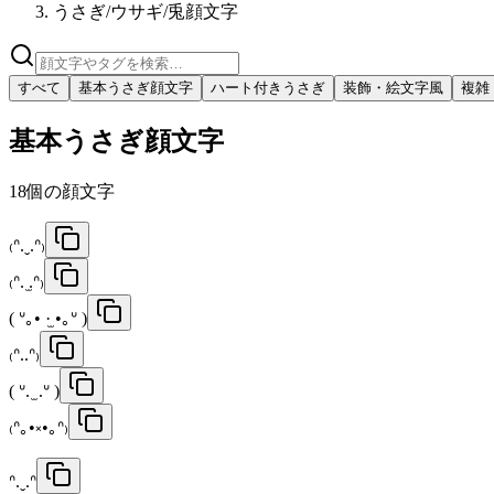
うさぎ/ウサギ/兎顔文字
すべて
基本うさぎ顔文字
ハート付きうさぎ
装飾・絵文字風
複雑
基本うさぎ顔文字
18
個の顔文字
₍ᐢ.ˬ.ᐢ₎
₍ᐢ. ̫.ᐢ₎
( ᐡ｡• ·̫ •｡ᐡ )
₍ᐢ..ᐢ₎
( ᐡ. ̫ .ᐡ )
₍ᐢ｡•༝•｡ᐢ₎
ᐢ.ˬ.ᐢ