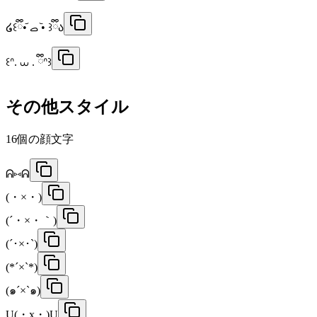
໒꒰ྀི•᷄ ࡇ •᷅ ꒱ྀིა
꒰ᐢ. ⩊ . ྀིᐢ꒱
その他スタイル
16
個の顔文字
ᕱ⑅ᕱ
(・×・)
(´・×・｀)
(´･×･`)
(*´×`*)
(๑´×`๑)
U(・x・)U