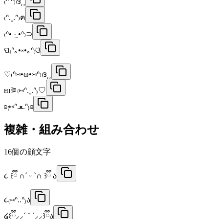
₍ᐢ ᐢ₎ദ⸒⸒
₍ᐢ.ˬ.ᐢ₎ฅ
₍ᐢ• ·̫ •ᐢ₎⊃
ପ₍ᐢ｡•༝•｡ᐢ₎ଓ
♡₍ᐢ⑅•ω•⑅ᐢ₎ദ⸒⸒
ʜɪ⚞₍⑅ᐢ.ˬ.ᐢ₎♡
ʚ₍⑅ᐢ.ﻌ.ᐢ₎ɞ
複雑・組み合わせ
16
個の顔文字
૮ ꒰ྀི ∩ˊ ᵕ ˋ∩ ꒱ྀི ა
૮₍⑅ᐢ..ᐢ₎ა
໒꒰ྀི⸝⸝´ ˘ `⸝⸝꒱ྀིა