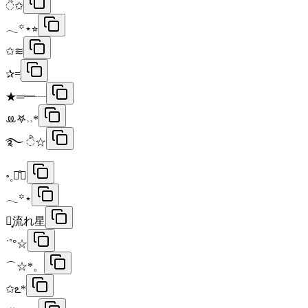
ੈ✩
𓂃꙳⋆⭐︎
✩≋
✰=͟͟͞͞
★═━┈
‪ꔛ‬𖤐˒˒*
࿐ ੈ☆
॰˳ཻ̊✩
𓂃꙳⋆
┊͙流れ星
˙˚°☆
⌒☆*。
✩ఽ*