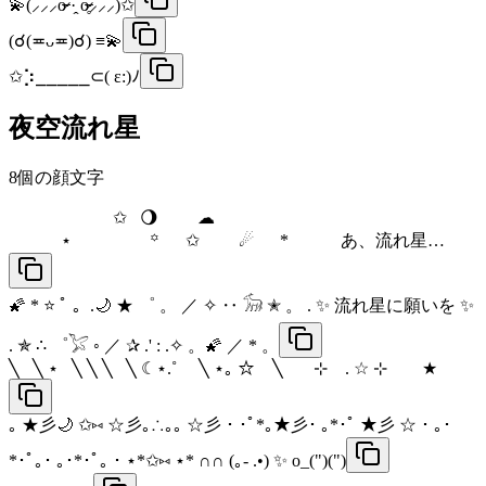
💫(⸝⸝⸝o̴̶̷᷄ ·̭ o̴̶̷̥᷅⸝⸝⸝)✩
(☌(≖ᴗ≖)☌) ≡💫
✩⡱⎯⎯⎯⎯⎯⊂( ε:)ﾉ
夜空流れ星
8
個の顔文字
⠀⠀⠀⠀⠀⠀⠀⠀✩⠀🌖⠀⠀⠀︎︎☁︎︎
⠀⠀⠀⠀⋆⠀⠀⠀⠀⠀⠀꙳⠀⠀✩⠀⠀⠀☄︎⠀⠀*⠀⠀⠀⠀あ、流れ星…
🌠 * ⭐ ﾟ 。.🌙 ★ ゜ 。 ／ ✧ ‥ 𓃘 ✭ 。 . ✨ 流れ星に願いを ✨
. ✯ ∴ ゜𓅯 ◦ ／ ✰ .' : .✧ 。🌠 ／ * 。
╲⠀╲ ⋆⠀╲ ╲ ╲⠀╲ ☾⋆.˚ ⠀ ╲ ⋆｡ ☆⠀ ╲⠀⠀ ⊹ ⠀. ☆ ⊹ ⠀⠀ ★
｡ ★彡🌙 ✩⑅ ☆彡｡∴｡｡ ☆彡 ･ ･ﾟ*｡★彡･ ｡*･ﾟ ★彡 ☆ ･ ｡･
*･ﾟ｡･ ｡･*･ﾟ｡ ･ ⋆*✩⑅ ⋆* ∩∩ (｡- .•) ✨ o_(")(")