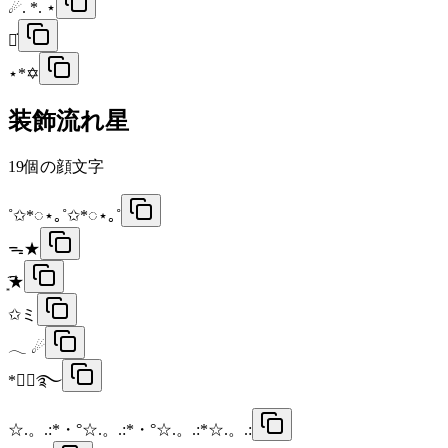
☄. *. ⋆
⋆͛︎
⋆*✡
装飾流れ星
19
個の顔文字
˚✩*◌⋆｡˚✩*◌⋆｡˚
ᯓ★
͙͘͡★
✩ミ
𓂃‬ ☄︎
*⋆ฺ࿐
☆.。.:*・°☆.。.:*・°☆.。.:*☆.。.: