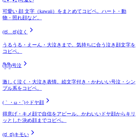
可愛い 顔 文字（kawaii）をまとめてコピペ。ハート・動
物・照れ顔など。
(ಥ﹏ಥ)
泣く
うるうる・えーん・大泣きまで。気持ちに合う泣き顔文字を
コピペ。
(༎ຶ⌑༎ຶ)
号泣
激しく泣く・大泣き表情。絵文字付き・かわいい号泣・シン
プル系をコピペ。
(｀・ω・´)✧
ドヤ顔
得意げ・キメ顔で自信をアピール。かわいいドヤ顔からキリ
ッとした決め顔までコピペ。
(ಠ_ಠ)
キモい