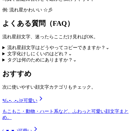
例: 流れ星かわいい ☆彡
よくある質問（FAQ）
流れ星顔文字、迷ったらここだけ見ればOK。
流れ星顔文字はどうやってコピーできますか？
⌄
文字化けしにくいのはどれ？
⌄
タグは何のためにありますか？
⌄
おすすめ
次に使いやすい顔文字カテゴリもチェック。
٩꒰｡•◡•｡꒱۶
可愛い
もこもこ・動物・ハート系など、ふわっと可愛い顔文字まと
め。
(｡♥‿♥｡)
可愛い