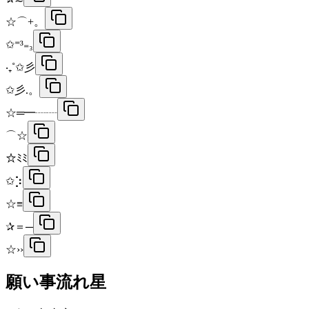
☆⌒+。
✩⁼³₌₃
‧₊˚✩彡
✩彡.。
☆═━┈┈
⌒☆
☆ﾐﾐ
✩⡱
☆≡
✰＝─
☆››
願い事流れ星