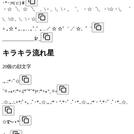
･*･:≡( ε:)🎇
・☆゜\、☆゜\、 、\・、\、\・。゜、 ・☆゜\、・\☆・\。 ゜
\、\☆、\、\・☆
+ ｡☆ * ｡. ｡. . ｡ﾟ.ﾟ ｡ . ／ ☆ ☆゜´ ／ ☆．゜´
_____________🔭_
キラキラ流れ星
20
個の顔文字
.｡.:*･ﾟ✩
˚✧₊⁎･:*+.(*´꒳`*)･:*+⁎⁺˳✧༚
.☆.｡.:.+*:ﾟ+｡ .ﾟ･*..☆.｡.:*・°.*･ﾟ .ﾟ･*..☆.｡.:*・°.*･ﾟ .ﾟ･*..☆.
✩࿐⋆*