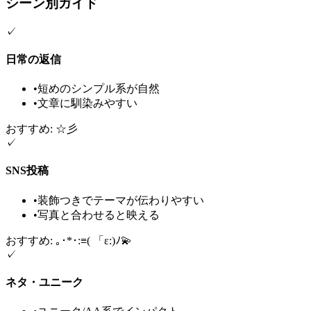
シーン別ガイド
✓
日常の返信
•
短めのシンプル系が自然
•
文章に馴染みやすい
おすすめ: ☆彡
✓
SNS投稿
•
装飾つきでテーマが伝わりやすい
•
写真と合わせると映える
おすすめ: ｡･*･:≡( 「ε:)ﾉ💫
✓
ネタ・ユニーク