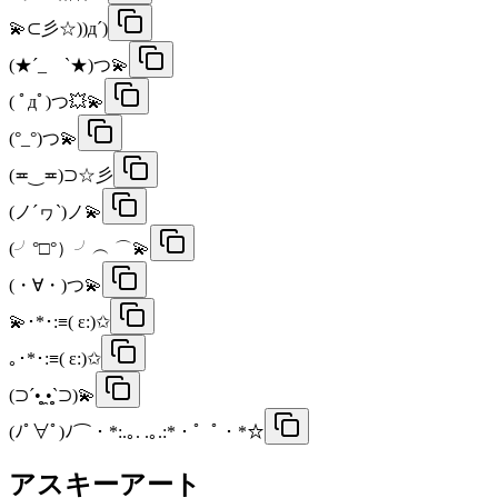
💫⊂彡☆))д´)
(★´_ゝ`★)つ💫
( ﾟдﾟ)つ💥💫
(°_°)つ💫
(≖‿≖)⊃☆彡
(ノ´ヮ`)ノ💫
(╯°□°）╯︵ ⌒💫
(・∀・)つ💫
💫･*･:≡( ε:)✩
｡･*･:≡( ε:)✩
(⊃´•̥̥̥̥ ̯•̥̥̥̥`⊃)💫
(ﾉﾟ∀ﾟ)ﾉ⌒・*:.｡. .｡.:*・゜ﾟ・*☆
アスキーアート