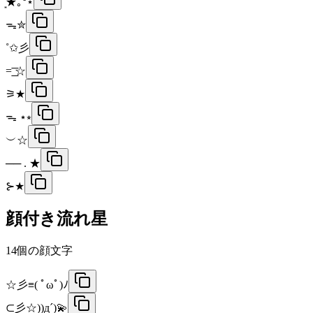
͙͘͡★｡°⋆
ᯓ✮
˚✩彡
=͟͟͞͞ ☆
⚞★
ᯓ ⋆⭒
︶☆
── . ★
⊱★
顔付き流れ星
14
個の顔文字
☆彡≡( ﾟωﾟ)ﾉ
⊂彡☆))д´)💫