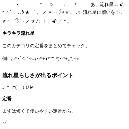
⠀⠀⠀⠀⋆⠀⠀⠀⠀⠀⠀꙳⠀⠀✩⠀⠀⠀☄︎⠀⠀*⠀⠀⠀⠀あ、流れ星… 🌠
* ⭐ ﾟ 。.🌙 ★ ゜ 。 ／ ✧ ‥ 𓃘 ✭ 。 . ✨ 流れ星に願いを ✨ .
✯ ∴ ゜𓅯 ◦ ／ ✰ .' : .✧ 。🌠 ／ * 。
キラキラ流れ星
このカテゴリの定番をまとめてチェック。
例: .｡.:*･ﾟ✩ ˚✧₊⁎･:*+.(*´꒳`*)･:*+⁎⁺˳✧༚
流れ星らしさが出るポイント
｡･*･:≡( 「ε:)ﾉ💫
定番
まずは短くて使いやすい定番から。
♡