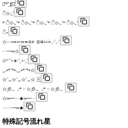
⋆͛*͛ ͙͛ ⁑͛⋆͛
ੈ✩‧₊˚
* ੈ✩‧₊˚* ੈ✩‧₊˚* ੈ✩‧₊˚* ੈ✩‧₊˚* ੈ✩‧₊˚
ੈ⋆
☆⋯⊶≕≍≖≎≢≣≋∺∻⋰⋰
┈━═☆
✩ᐤ˙˚∘∗∙˚˛⋆⋅˳˚͙
¸¸.•*¨*•.¸¸.•*¨*•☆
☆`.｡☆`.｡☆`.｡☆ 三
☆彡.。.:*・☆彡.。.:*・☆彡.。
☆═━┈★═━┈
┈┈━═★
特殊記号流れ星