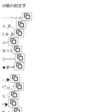
20
個の顔文字
┈┈一＝☆
☆ 彡.。
ﾐ ☆ 彡
☆=
☆ ﾐ ﾐ
☆====
★࿐࿔
—͟͟͞͞★
*ੈ✩‧₊˚
✩ˎˊ˗
=͟͟͞͞★