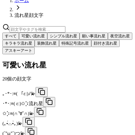
ホーム
流れ星顔文字
すべて
可愛い流れ星
シンプル流れ星
願い事流れ星
夜空流れ星
キラキラ流れ星
装飾流れ星
特殊記号流れ星
顔付き流れ星
アスキーアート
可愛い流れ星
20
個の顔文字
｡･*･:≡( 「ε:)ﾉ💫
･*･:≡( ε:)✩⡱流れ星
✩⡱≡(∩´∀`∩)💫
(｡•́⌓•̀｡)💫
(´°ω°`)つ💫