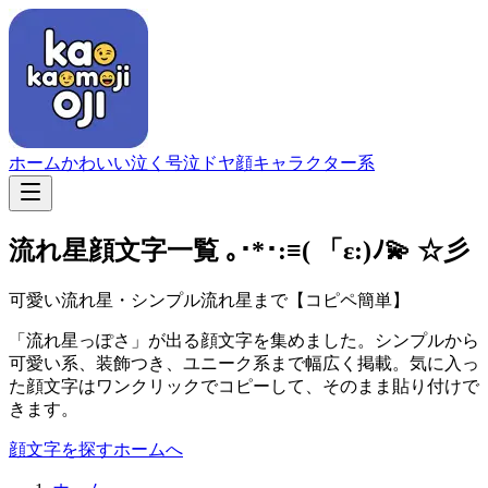
ホーム
かわいい
泣く
号泣
ドヤ顔
キャラクター系
流れ星顔文字一覧
｡･*･:≡( 「ε:)ﾉ💫 ☆彡
可愛い流れ星・シンプル流れ星まで【コピペ簡単】
「流れ星っぽさ」が出る顔文字を集めました。シンプルから
可愛い系、装飾つき、ユニーク系まで幅広く掲載。気に入っ
た顔文字はワンクリックでコピーして、そのまま貼り付けで
きます。
顔文字を探す
ホームへ