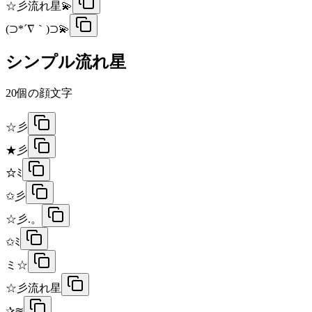
☆彡流れ星💫
(⊃*´∇｀)⊃💫
シンプル流れ星
20
個の顔文字
☆彡
★彡
☆ﾐ
✩彡
☆彡.。
✩ﾐ
ミ☆
☆彡流れ星
✰≋