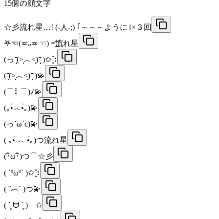
15
個の顔文字
☆彡流れ星…! (-人-;) ｢～～～ように｣×３回
‎𖤐☜(≖ᴗ≖ ☜) =͟͟͞͞流れ星
(っ˘̩̩̩̆(˃̣̣̣̣̣̣︿˂̣̣̣̣̣̣)˘̩̩̩̆ )✩⡱
(˘̩̩̩̆(˃̣̣̣̣̣̣︿˂̣̣̣̣̣̣)˘̩̩̩̆ )💫
(⌒⠇⌒)ﾉ💫
(｡•́︿•̀｡)💫
(っ´ω`c)💫
( ｡•́ ︿ •̀｡)つ流れ星
(･ิω･ิ)つ⌒☆彡
( ´ºωº` )✩⡱
( ˘︹˘ )つ💫
( ´͈ ᗨ `͈ )ゞ✩