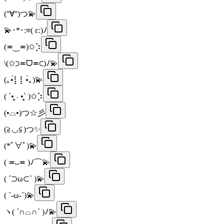
(°∀°)つ💫
💫･*･:≡( ε:)ﾉ
(≖‿≖)✩⡱
\(✩⊃≖ᗜ≖⊂)ﾉ💫
(｡•́⡇⡇•̀｡)💫
( ´•̥̥̥̥ ˒ •̥̥̥̥` )✩⡱
(•⌓•)つ☆彡
(≧◡≦)つ✨
(*ﾟ∀ﾟ)💫
( ≖ᴗ≖ )ﾉ⌒💫
( ´⊃ω⊂` )💫
( ´-ω-`)💫
ヽ( ´∩⌓∩` )ﾉ💫