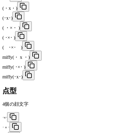
(・x・)
(･x･)
( ・×・ )
( ･×･ )
( ･×･ )
miffy(・ x ・)
miffy( ･×･ )
miffy(･x･)
点型
4
個の顔文字
˙˟˙
˙ ˟ ˙