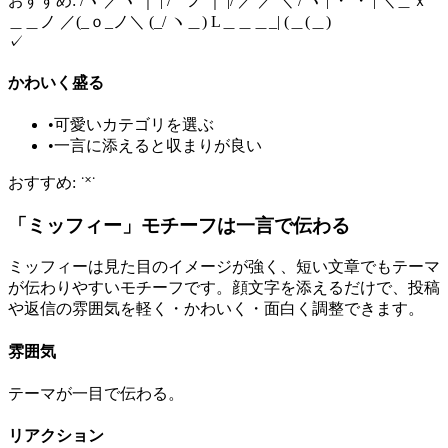
おすすめ: /ヽ ／ヽ ｜ | / ノ ｜ |/ ／ ／ ＼ / ヽ | ・ ・ | ＼＿ｘ
＿＿ノ ／(_ｏ_ノ＼ (_/ ヽ＿) L＿＿＿_| (＿(＿)
✓
かわいく盛る
•
可愛いカテゴリを選ぶ
•
一言に添えると収まりが良い
おすすめ: ˙˟˙
「ミッフィー」モチーフは一言で伝わる
ミッフィーは見た目のイメージが強く、短い文章でもテーマ
が伝わりやすいモチーフです。顔文字を添えるだけで、投稿
や返信の雰囲気を軽く・かわいく・面白く調整できます。
雰囲気
テーマが一目で伝わる。
リアクション