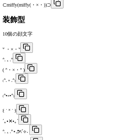
⊂miffy(miffy(・×・))⊃
装飾型
10
個の顔文字
ᐡ ・×・ᐡ
ᐢ. ₓ .ᐢ
( ᐢ・×・ᐢ )
₍ᐢ. ༝ .ᐢ₎
₍ᐢ•༝•ᐢ₎
꒰ ˙ ˟ ˙ ꒱
´｡•✕•｡`
ᐢ. ₓ .ᐢ⋆౨ৎ˚⟡˖ ࣪