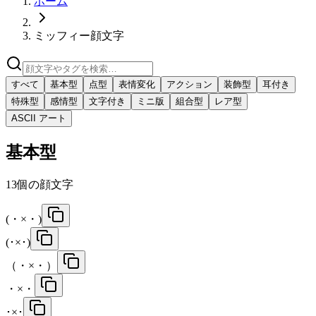
ホーム
ミッフィー顔文字
すべて
基本型
点型
表情変化
アクション
装飾型
耳付き
特殊型
感情型
文字付き
ミニ版
組合型
レア型
ASCII アート
基本型
13
個の顔文字
(・×・)
(･×･)
（・×・）
・×・
･×･