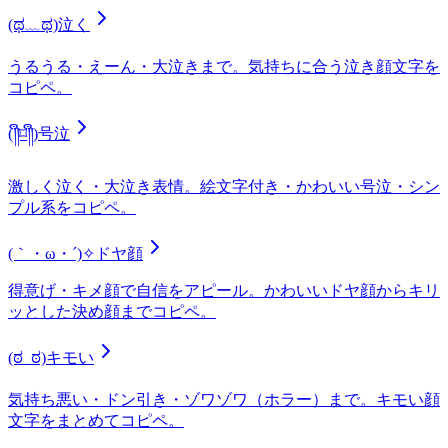
(ಥ﹏ಥ)
泣く
うるうる・えーん・大泣きまで。気持ちに合う泣き顔文字を
コピペ。
(༎ຶ⌑༎ຶ)
号泣
激しく泣く・大泣き表情。絵文字付き・かわいい号泣・シン
プル系をコピペ。
(｀・ω・´)✧
ドヤ顔
得意げ・キメ顔で自信をアピール。かわいいドヤ顔からキリ
ッとした決め顔までコピペ。
(ಠ_ಠ)
キモい
気持ち悪い・ドン引き・ゾワゾワ（ホラー）まで。キモい顔
文字をまとめてコピペ。