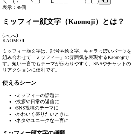
＼ (_/ ヽ＿) L＿＿＿_| (＿(＿)
表示：
99
個
ミッフィー顔文字（Kaomoji）とは？
(｡•◡•｡)
KAOMOJI
ミッフィー顔文字は、記号や絵文字、キャラっぽいパーツを
組み合わせて「ミッフィー」の雰囲気を表現するKaomojiで
す。短い一言でもテーマが伝わりやすく、SNSやチャットの
リアクションに便利です。
使えるシーン
•
ミッフィーの話題に
•
挨拶や日常の返信に
•
SNS投稿のテーマに
•
かわいく盛りたいときに
•
ネタやユニークな一言に
ミッフィー顔文字の種類