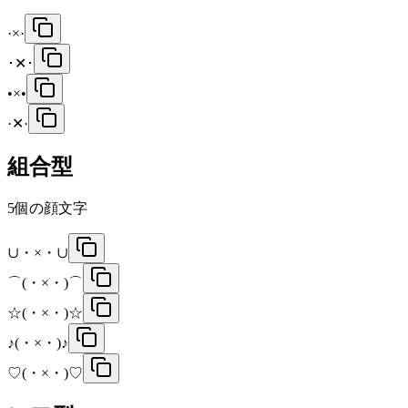
·×·
･✕･
•×•
·✕·
組合型
5
個の顔文字
∪・×・∪
⌒(・×・)⌒
☆(・×・)☆
♪(・×・)♪
♡(・×・)♡