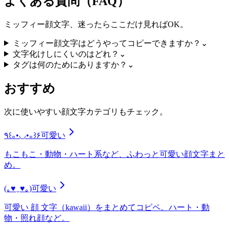
よくある質問（FAQ）
ミッフィー顔文字、迷ったらここだけ見ればOK。
ミッフィー顔文字はどうやってコピーできますか？
⌄
文字化けしにくいのはどれ？
⌄
タグは何のためにありますか？
⌄
おすすめ
次に使いやすい顔文字カテゴリもチェック。
٩꒰｡•◡•｡꒱۶
可愛い
もこもこ・動物・ハート系など、ふわっと可愛い顔文字まと
め。
(｡♥‿♥｡)
可愛い
可愛い 顔 文字（kawaii）をまとめてコピペ。ハート・動
物・照れ顔など。