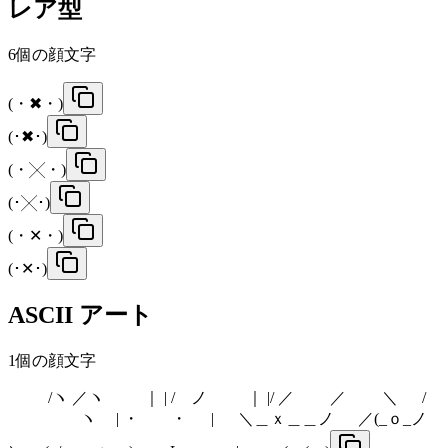
レア型
6
個の顔文字
(・✖・)
(･✖･)
(・╳・)
(･╳･)
(・✕・)
(･✕･)
ASCII アート
1
個の顔文字
/ヽ ／ヽ ｜ | / ノ ｜ |/ ／ ／ ＼ /
ヽ | ・ ・ | ＼＿ｘ＿＿ノ ／(_ｏ_ノ