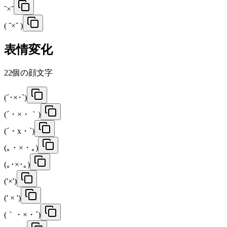
˘×˘
( ˘×˘ )
表情変化
22
個の顔文字
(´･×･`)
(´・×・｀)
(´・x・`)
(｡・×・｡)
(｡･×･｡)
('×')
(' × ')
(｀・×・´)