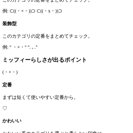
例: ⊂((・×・))⊃ ⊂((・x・))⊃
装飾型
このカテゴリの定番をまとめてチェック。
例: ᐡ ・×・ᐡ ᐢ. ₓ .ᐢ
ミッフィーらしさが出るポイント
(・×・)
定番
まずは短くて使いやすい定番から。
♡
かわいい