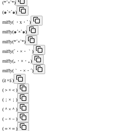
(*´×`*)
(๑´×`๑)
miffy( ・x・` )
miffy(๑´×`๑)
miffy(*´×`*)
miffy(´・×・｀)
miffy(｡・×・｡)
miffy(｀・×・´)
(≧×≦)
(＞×＜)
(；×；)
(＾×＾)
(－×－)
(＝×＝)