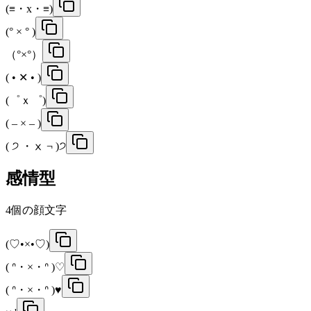
(≡・x・≡)
(° × ° )
（°×°）
( • ✕ • )
(゜ｘ゜)
( – × – )
( ੭ ・ⅹ ¬ )੭
感情型
4
個の顔文字
(♡•×•♡)
( ᐢ・×・ᐢ )♡
( ᐢ・×・ᐢ )♥