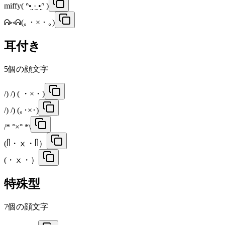
miffy( ᐢ•̤ ·̫ •̤ᐢ )
ᕱ⑅︎ᕱ(｡・×・｡)
耳付き
5
個の顔文字
/) /) ( ・×・)
/) /) (｡･×･)
/* °×° *\
(ᥥ・ⅹ・ᥥ）
(・ⅹ・）
特殊型
7
個の顔文字