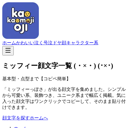
ホーム
かわいい
泣く
号泣
ドヤ顔
キャラクター系
ミッフィー顔文字一覧
(・×・) (･×･)
基本型・点型まで【コピペ簡単】
「ミッフィーっぽさ」が出る顔文字を集めました。シンプル
から可愛い系、装飾つき、ユニーク系まで幅広く掲載。気に
入った顔文字はワンクリックでコピーして、そのまま貼り付
けできます。
顔文字を探す
ホームへ