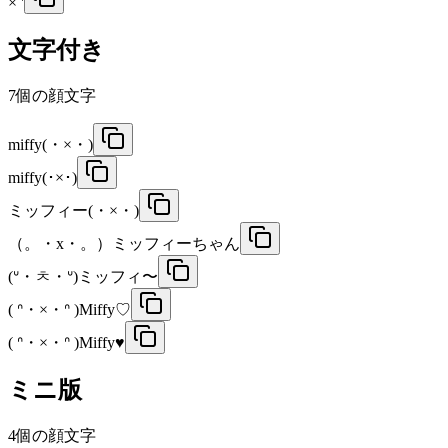
× '
文字付き
7
個の顔文字
miffy(・×・)
miffy(･×･)
ミッフィー(・×・)
（。・x・。）ミッフィーちゃん
(ᐡ・ㅊ・ᐡ)ミッフィ〜
( ᐢ・×・ᐢ )Miffy♡
( ᐢ・×・ᐢ )Miffy♥
ミニ版
4
個の顔文字