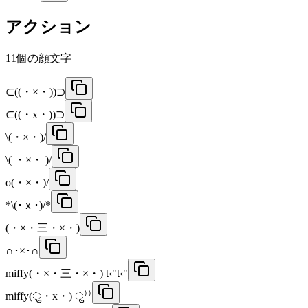
アクション
11
個の顔文字
⊂((・×・))⊃
⊂((・x・))⊃
\(・×・)/
\( ・×・ )/
o(・×・)/
*\(･ｘ･)/*
(・×・三・×・)
∩･×･∩
miffy(・×・三・×・) ŧ‹"ŧ‹"
miffy(ु・x・) ु⁾⁾