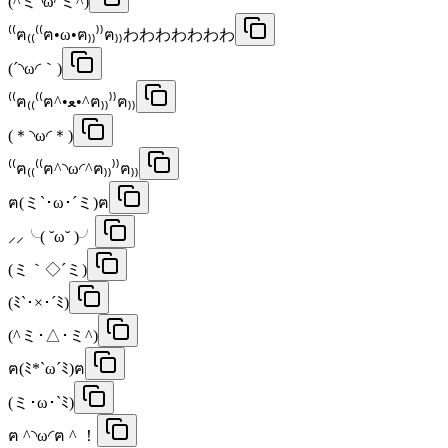
(^ミ◝ω◜ミ^)
⁽⁽ฅ₍₍⁽⁽ฅ•ω•ฅ₎₎⁾⁾ฅ₎₎わわわわわわわ
(´◝ω◜｀)
⁽⁽ฅ₍₍⁽⁽ฅ^•ﻌ•^ฅ₎₎⁾⁾ฅ₎₎
(＊◝ω◜＊)
‎⁽⁽ฅ₍₍⁽⁽ฅ^◝ω◜^ฅ₎₎⁾⁾ฅ₎₎
ฅ(ミ`･ω･´ミ)ฅ
⸝⸝╰( ˘ω˘ )╯
(ミ｀◇´ミ)
(ﾐ`･×･´ﾐ)
(^ミ･△･ミ^)
ฅ(ﾐ*`ω´ﾐ)ฅ
(ミ･ω･`ﾐ)
ฅ ^◝ω◜ฅ ^ ！