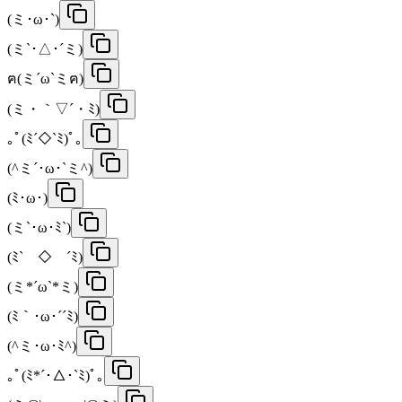
(ミ･ω･`)
(ミ`･△･´ミ)
ฅ(ミ´ω`ミฅ)
(ミ・｀▽´・ﾐ)
｡ﾟ(ﾐ´◇`ﾐ)ﾟ｡
(^ミ´･ω･`ミ^)
(ﾐ･ω･)
(ミ`･ω･ﾐ`)
(ﾐ`￣◇￣´ﾐ)
(ミ*´ω`*ミ)
(ﾐ｀･ω･´´ﾐ)
(^ミ･ω･ﾐ^)
｡ﾟ(ﾐ*´･△･`ﾐ)ﾟ｡