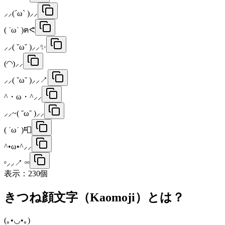
⸝⸝(´ω` )⸝⸝
( ˙ω˙ )ฅᕙ
⸝⸝( ˘ω˘ )⸝⸝✨
(◜◝)⸝⸝
⸝⸝( ˘ω˘ )⸝⸝↗
^・ω・^⸝⸝
⸝⸝~( ˘ω˘ )⸝⸝
( ˙ω˙ )📮
^•ω•^⸝⸝
ᵒ⸝⸝↗ ᵒᵒ
表示：
230
個
きつね顔文字（Kaomoji）とは？
(｡•◡•｡)