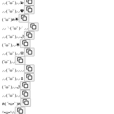
⸝⸝( ˘ω˘ )⸝⸝💫
⸝⸝( ˘ω˘ )⸝⸝💖
( ˘ω˘ )ฅ🌟
⸝⸝╰( ˘ω˘ )╯⸝⸝
⸝⸝( ˘ω˘ )⸝⸝🌙
( ˘ω˘ )⸝⸝🌟
⸝⸝( ˘ω˘ )⸝⸝🌸
(˘ω˘ )⸝⸝
⸝⸝( ˘ω˘ )⸝⸝⸝⸝
⸝⸝( ˘ω˘ )⸝⸝🌷
( ˘ω˘ )⸝⸝🌙
⸝⸝( ˘ω˘ )⸝⸝
ฅ( ´•ω•` )ฅ
^•ω•^∩