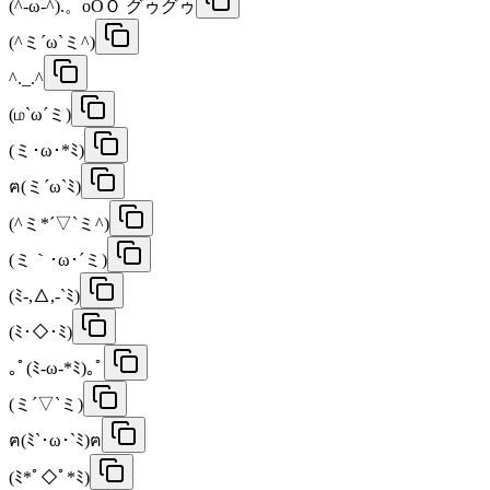
(^-ω-^).。oOＯ グゥグゥ
(^ミ´ω`ミ^)
^._.^
(ம`ω´ミ)
(ミ･ω･*ﾐ)
ฅ(ミ´ω`ﾐ)
(^ミ*´▽`ミ^)
(ミ｀･ω･´ミ)
(ﾐ-,△,-`ﾐ)
(ﾐ･◇･ﾐ)
｡ﾟ(ﾐ-ω-*ﾐ)｡ﾟ
(ミ´▽`ミ)
ฅ(ﾐ`･ω･`ﾐ)ฅ
(ﾐ*ﾟ◇ﾟ*ﾐ)