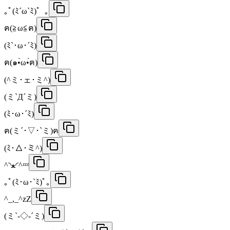
｡ﾟ(ﾐ´ω`ﾐ)゜｡
ฅ(≧ω≦ฅ)
(ﾐ`･ω･´ﾐ)
ฅ(๑•̀ω•́ฅ)
(^ミ･ェ･ミ^)
(ミ`Д´ミ)
(ﾐ･ω･´ﾐ)
ฅ(ミ´･▽･`ミ)ฅ
(ﾐ･△･ミ^)
^◝ﻌ◜^ᶻᶻᶻ
｡ﾟ(ﾐ･ω･`ﾐ)ﾟ｡
^_,_^zZ
(ミ`-◇-´ミ)