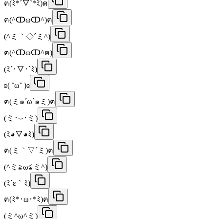
ฅ(ﾐ*´▽`*ﾐ)ฅ
ฅ(^ↀωↀ^)ฅ
(^ミ｀◇´ミ^)
ฅ(^ↀωↀ^ฅ)
(ﾐ´･▽･`ﾐ)
ʚ( ˘ω˘ )ɞ
ฅ(ミ๑´ω`๑ミ)ฅ
(ミ･⌣･ミ)
(ﾐ◕▽◕ﾐ)
ฅ(ミ｀▽´ミ)ฅ
(^ミ≧ω≦ミ^)
(ﾐ´ε｀ﾐ)
ฅ(ﾐ*･ω･*ﾐ)ฅ
(ミ^ω^ミ)