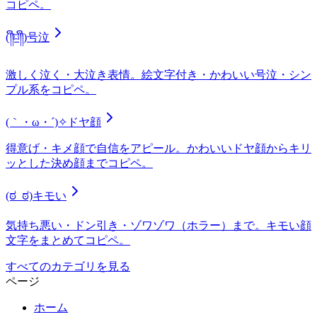
コピペ。
(༎ຶ⌑༎ຶ)
号泣
激しく泣く・大泣き表情。絵文字付き・かわいい号泣・シン
プル系をコピペ。
(｀・ω・´)✧
ドヤ顔
得意げ・キメ顔で自信をアピール。かわいいドヤ顔からキリ
ッとした決め顔までコピペ。
(ಠ_ಠ)
キモい
気持ち悪い・ドン引き・ゾワゾワ（ホラー）まで。キモい顔
文字をまとめてコピペ。
すべてのカテゴリを見る
ページ
ホーム