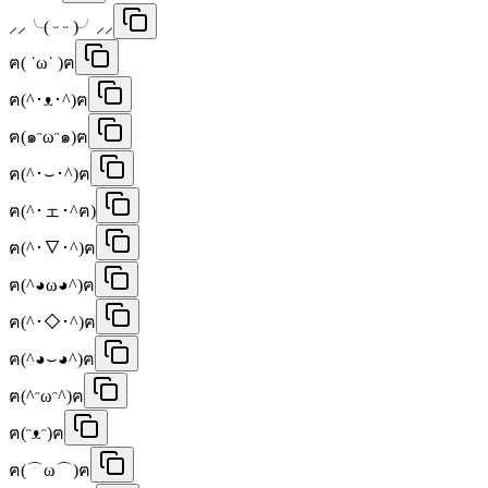
⸝⸝╰( ᵕ ᵕ )╯⸝⸝
ฅ( ˙ω˙ )ฅ
ฅ(^･ᴥ･^)ฅ
ฅ(๑ᵔωᵔ๑)ฅ
ฅ(^･⌣･^)ฅ
ฅ(^･ェ･^ฅ)
ฅ(^･∇･^)ฅ
ฅ(^◕ω◕^)ฅ
ฅ(^･◇･^)ฅ
ฅ(^◕⌣◕^)ฅ
ฅ(^ᵔωᵔ^)ฅ
ฅ(ᵔᴥᵔ)ฅ
ฅ(⌒ω⌒)ฅ