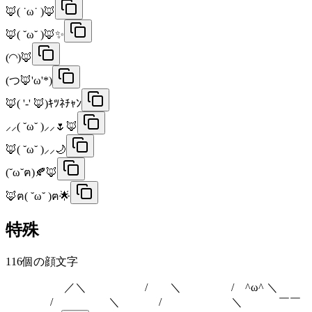
🦊( ˙ω˙ )🦊
🦊( ˘ω˘ )🦊✨
(◜◝)🦊
(つ🦊'ω'*)
🦊( '-' 🦊)ｷﾂﾈﾁｬﾝ
⸝⸝( ˘ω˘ )⸝⸝🌷🦊
🦊( ˘ω˘ )⸝⸝🌙
(˘ω˘ฅ)🍂🦊
🦊ฅ( ˘ω˘ )ฅ🌟
特殊
116
個の顔文字
／＼ / ＼ / ^ω^ ＼
/ ＼ / ＼ ￣￣