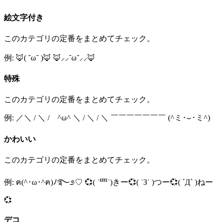
絵文字付き
このカテゴリの定番をまとめてチェック。
例: 🦊( ˘ω˘ )🦊 🦊⸝⸝˘ω˘⸝⸝🦊
特殊
このカテゴリの定番をまとめてチェック。
例: ／＼ / ＼ / ^ω^ ＼ / ＼ / ＼ ￣￣￣￣￣￣￣ (^ミ･⌣･ミ^)
かわいい
このカテゴリの定番をまとめてチェック。
例: ฅ(^･ω･^ฅ)ﾉ࿐೨♡ 💞( ˙罒˙)きー💞( ˙З˙ )つー💞( ´Д` )ねー
💞
デコ