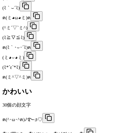
(ﾐ｀⌣´ﾐ)
ฅ(ミ◕ω◕ミ)ฅ
(^ミ´▽`ミ^)
(ﾐ≧▽≦ﾐ)
ฅ(ﾐ｀･⌣･´ﾐ)ฅ
(ミ◕⌣◕ミ)
(ﾐ*´ε`*ﾐ)
ฅ(ミ^▽^ミ)ฅ
かわいい
30
個の顔文字
ฅ(^･ω･^ฅ)ﾉ࿐೨♡