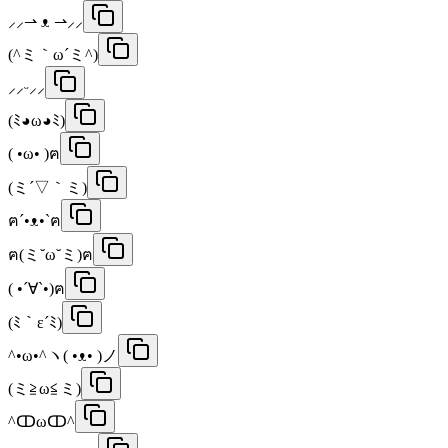
⸝⸝⇀ ᴥ ⇀⸝⸝
(^ミ｀ω´ミ^)
⸝⸝ᵕ⸝⸝
(ﾐ◕ω◕ﾐ)
( •ω• )ฅ
(ミ´▽｀ミ)
ฅ´•ᴥ•`ฅ
ฅ(ミ˘ω˘ミ)ฅ
( •´∀`•)ฅ
(ﾐ｀ε´ﾐ)
^•ω•^ヽ( •ᴥ• )ノ
(ミ≧ω≦ミ)
^ↀωↀ^