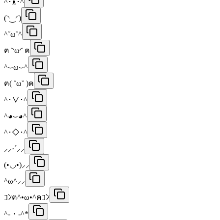
^･ᴥ･^
(◝‿◜)
^˘ω˘^
ฅ ◝ω◜ ฅ
^⌣ω⌣^
ฅ( ˘ω˘ )ฅ
^･∇･^
^◕⌣◕^
^･◇･^
⸝⸝ᵕ´⸝⸝
(•◡•)⸝⸝
^ω^⸝⸝
ｺﾝฅ^•ω•^ฅｺﾝ
^-・-^*