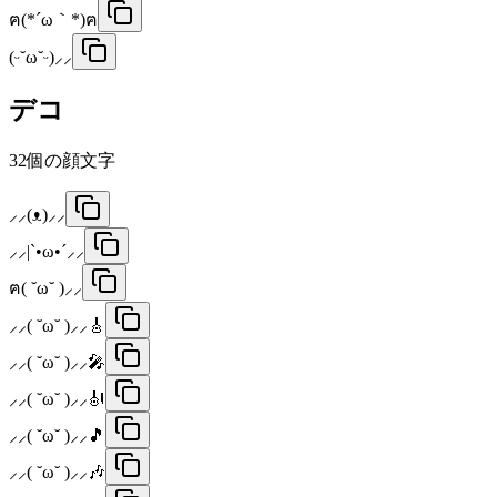
ฅ(*´ω｀*)ฅ
(ᵕ˘ω˘ᵕ)⸝⸝
デコ
32
個の顔文字
⸝⸝(ᴥ)⸝⸝
⸝⸝|`•ω•´⸝⸝
ฅ( ˘ω˘ )⸝⸝
⸝⸝( ˘ω˘ )⸝⸝🎸
⸝⸝( ˘ω˘ )⸝⸝🎤
⸝⸝( ˘ω˘ )⸝⸝🎻
⸝⸝( ˘ω˘ )⸝⸝🎵
⸝⸝( ˘ω˘ )⸝⸝🎶