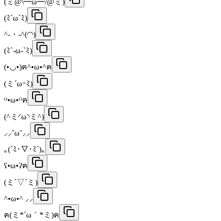
(ミ@\━ω━/@ミ)
(ﾐ´ω`ﾐ)
^-・-^(◜◝)
(ﾐ`-ω-`ﾐ)
(•◡•)ฅ^•ω•^ฅ
(ミ´ωｰﾐ)
ᴼ•ω•ᴼฅ
(^ミ◜ω◝ミ^)
⸝⸝˘ω˘⸝⸝
｡(´ﾐ･▽･ﾐ`)｡
ʕ•ω•ʔฅ
(ミ`▽´ミ)
^•ω•^ ⸝⸝
ฅ(ミ*´ω｀*ミ)ฅ