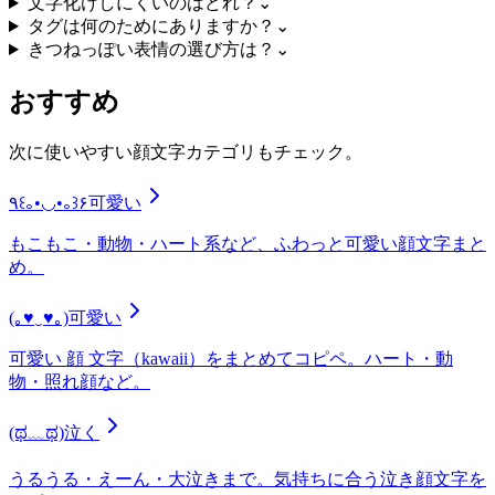
文字化けしにくいのはどれ？
⌄
タグは何のためにありますか？
⌄
きつねっぽい表情の選び方は？
⌄
おすすめ
次に使いやすい顔文字カテゴリもチェック。
٩꒰｡•◡•｡꒱۶
可愛い
もこもこ・動物・ハート系など、ふわっと可愛い顔文字まと
め。
(｡♥‿♥｡)
可愛い
可愛い 顔 文字（kawaii）をまとめてコピペ。ハート・動
物・照れ顔など。
(ಥ﹏ಥ)
泣く
うるうる・えーん・大泣きまで。気持ちに合う泣き顔文字を