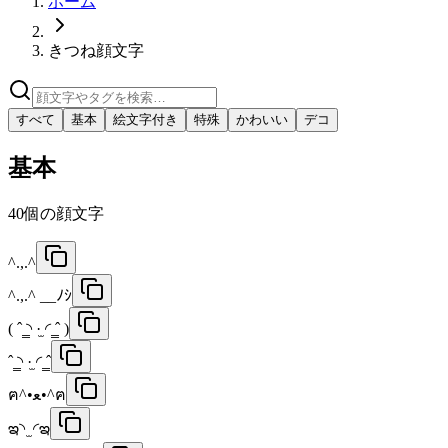
ホーム
きつね顔文字
すべて
基本
絵文字付き
特殊
かわいい
デコ
基本
40
個の顔文字
^.,.^
^.,.^ __ﾉｼ
( ˆ ̳◝ ·̫ ◜ ̳ˆ )
ˆ ̳◝ ·̫ ◜ ̳ˆ
ฅ^•ﻌ•^ฅ
ఇ◝ ̫ ◜ఇ