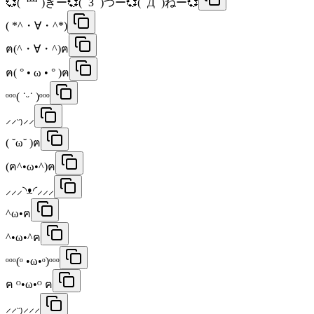
💞( ˙罒˙)きー💞( ˙З˙ )つー💞( ´Д` )ねー💞
( *^・∀・^*)
ฅ(^・∀・^)ฅ
ฅ( ° • ω • ° )ฅ
ᵒᵒᵒ( ˙ᵕ˙ )ᵒᵒᵒ
⸝⸝ᵕ₎⸝⸝
( ˘ω˘ )ฅ
(ฅ^•ω•^)ฅ
⸝⸝⸝◝ᴥ◜⸝⸝⸝
^ω•ฅ
^•ω•^ฅ
ᵒᵒᵒ(ᵒ •ω•ᵒ)ᵒᵒᵒ
ฅ ᴼ•ω•ᴼ ฅ
⸝⸝ᵕ₎⸝⸝⸝