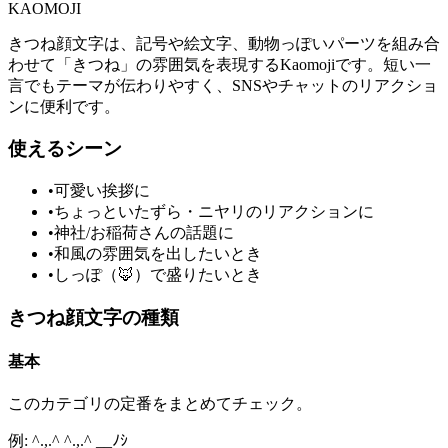
KAOMOJI
きつね顔文字は、記号や絵文字、動物っぽいパーツを組み合
わせて「きつね」の雰囲気を表現するKaomojiです。短い一
言でもテーマが伝わりやすく、SNSやチャットのリアクショ
ンに便利です。
使えるシーン
•
可愛い挨拶に
•
ちょっといたずら・ニヤリのリアクションに
•
神社/お稲荷さんの話題に
•
和風の雰囲気を出したいとき
•
しっぽ（🦊）で盛りたいとき
きつね顔文字の種類
基本
このカテゴリの定番をまとめてチェック。
例: ^.,.^ ^.,.^ __ﾉｼ