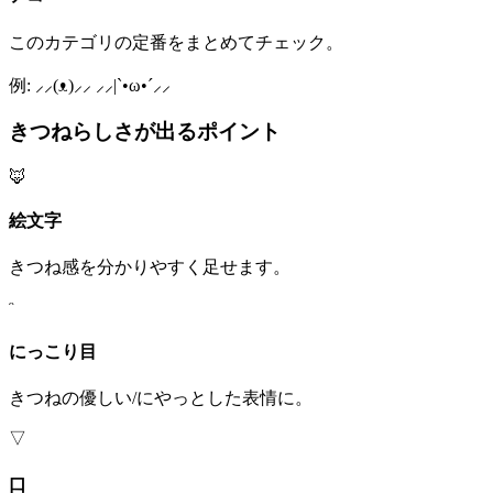
このカテゴリの定番をまとめてチェック。
例: ⸝⸝(ᴥ)⸝⸝ ⸝⸝|`•ω•´⸝⸝
きつねらしさが出るポイント
🦊
絵文字
きつね感を分かりやすく足せます。
ᵔ
にっこり目
きつねの優しい/にやっとした表情に。
▽
口