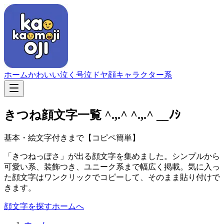
ホーム
かわいい
泣く
号泣
ドヤ顔
キャラクター系
きつね顔文字一覧
^.,.^ ^.,.^ __ﾉｼ
基本・絵文字付きまで【コピペ簡単】
「きつねっぽさ」が出る顔文字を集めました。シンプルから
可愛い系、装飾つき、ユニーク系まで幅広く掲載。気に入っ
た顔文字はワンクリックでコピーして、そのまま貼り付けで
きます。
顔文字を探す
ホームへ