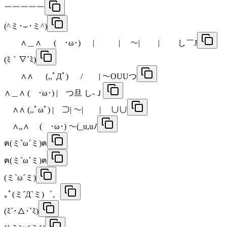
￣￣￣￣￣
(^ミ･⌣･ミ^)
∧＿∧ ( ･ω･) | | ～| | し￣J
(ﾐ｀∇´ﾐ)
∧∧ (,,ﾟДﾟ) / | ～OUUつ
∧＿∧ ( ･ω･) | つ旦 し-Ｊ
∧∧ (,,ﾟωﾟ) | ⊃| ～| | ∪∪
∧,,∧ ( ･ω･) 〜(_u,uﾉ
‪ฅ(ミ`ω´ミ)ฅ‬
ฅ(ミ`ω´ミ)ฅ
(ミ`ω´ミ)
｡ﾟ(ミ´Д`ミ)゜。
(ﾐ´･△･`ﾐ)