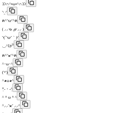
ｺﾝ∩^•ω•^∩ｺﾝ
◝ ̫ ◜
ฅ^◝ω◜^ฅ
( ⸝⸝ᓀ .̫ᓂ⸝⸝ )
◝(´◝ω◜｀)◜
._.^I೨⁾⁾
ฅ^◝ﻌ◜^ฅ
^･ω･^
(◝◜)
^◕ω◕^
^ܸ-・-ܸ^
^＾ω＾^
‎^⸝⸝◝ﻌ◜ ⸝⸝^