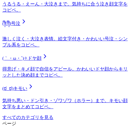
うるうる・えーん・大泣きまで。気持ちに合う泣き顔文字を
コピペ。
(༎ຶ⌑༎ຶ)
号泣
激しく泣く・大泣き表情。絵文字付き・かわいい号泣・シン
プル系をコピペ。
(｀・ω・´)✧
ドヤ顔
得意げ・キメ顔で自信をアピール。かわいいドヤ顔からキリ
ッとした決め顔までコピペ。
(ಠ_ಠ)
キモい
気持ち悪い・ドン引き・ゾワゾワ（ホラー）まで。キモい顔
文字をまとめてコピペ。
すべてのカテゴリを見る
ページ