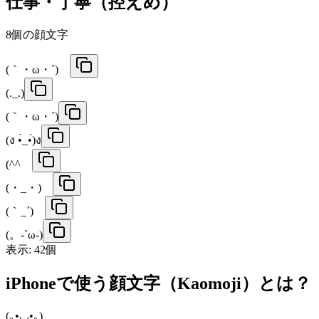
仕事・丁寧（控えめ）
8
個の顔文字
(｀・ω・´)ゞ
(._.)
(｀・ω・´)
(ง •̀_•́)ง
(^^ゞ
(・_・)ゞ
(｀_´)ゞ
(。-`ω-)
表示:
42
個
iPhoneで使う顔文字（Kaomoji）とは？
(｡•◡•｡)