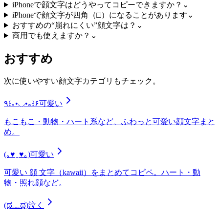
iPhoneで顔文字はどうやってコピーできますか？
⌄
iPhoneで顔文字が四角（□）になることがあります
⌄
おすすめの“崩れにくい”顔文字は？
⌄
商用でも使えますか？
⌄
おすすめ
次に使いやすい顔文字カテゴリもチェック。
٩꒰｡•◡•｡꒱۶
可愛い
もこもこ・動物・ハート系など、ふわっと可愛い顔文字まと
め。
(｡♥‿♥｡)
可愛い
可愛い 顔 文字（kawaii）をまとめてコピペ。ハート・動
物・照れ顔など。
(ಥ﹏ಥ)
泣く