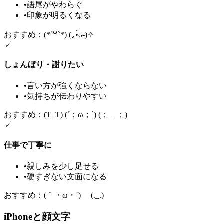
•
語尾がやわらぐ
•
印象が明るくなる
おすすめ：(*´꒳`*) (｡•̀ᴗ-)✧
✓
しょんぼり・謝りたい
•
言い方が強くならない
•
気持ちが伝わりやすい
おすすめ：(T_T) (´；ω；`) (；＿；)
✓
仕事で丁寧に
•
親しみを少し足せる
•
硬すぎない文面になる
おすすめ：(｀・ω・´)ゞ (._.)
iPhoneと顔文字