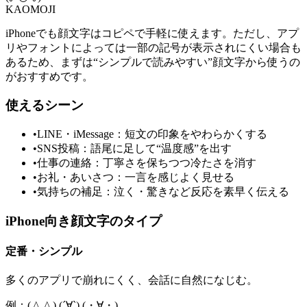
KAOMOJI
iPhoneでも顔文字はコピペで手軽に使えます。ただし、アプ
リやフォントによっては一部の記号が表示されにくい場合も
あるため、まずは“シンプルで読みやすい”顔文字から使うの
がおすすめです。
使えるシーン
•
LINE・iMessage：短文の印象をやわらかくする
•
SNS投稿：語尾に足して“温度感”を出す
•
仕事の連絡：丁寧さを保ちつつ冷たさを消す
•
お礼・あいさつ：一言を感じよく見せる
•
気持ちの補足：泣く・驚きなど反応を素早く伝える
iPhone向き顔文字のタイプ
定番・シンプル
多くのアプリで崩れにくく、会話に自然になじむ。
例：( ^_^ ) (´∀`) (・∀・)