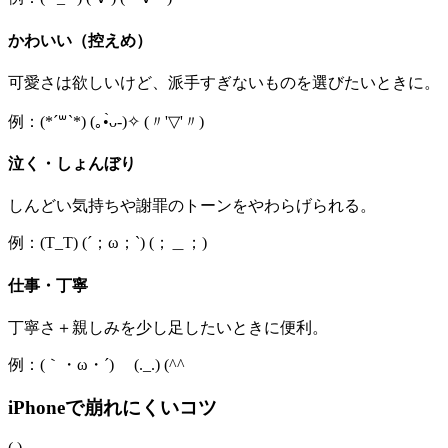
かわいい（控えめ）
可愛さは欲しいけど、派手すぎないものを選びたいときに。
例：(*´꒳`*) (｡•̀ᴗ-)✧ (〃'▽'〃)
泣く・しょんぼり
しんどい気持ちや謝罪のトーンをやわらげられる。
例：(T_T) (´；ω；`) (；＿；)
仕事・丁寧
丁寧さ＋親しみを少し足したいときに便利。
例：(｀・ω・´)ゞ (._.) (^^ゞ
iPhoneで崩れにくいコツ
( )