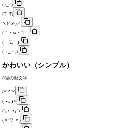
(>_<)
(T_T)
＼(^o^)／
(｀・ω・´)ゞ
(；´Д｀)
(・_・;)
かわいい（シンプル）
8
個の顔文字
(*´꒳`*)
(｡•̀ᴗ-)✧
(´｡• ᵕ •｡`)
(〃'▽'〃)