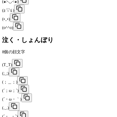
(๑>◡<๑)
(≧▽≦)
(•‿•)
(o^^o)
泣く・しょんぼり
8
個の顔文字
(T_T)
(;_;)
(；＿；)
(´；ω；`)
(´・ω・｀)
(._.)
(´・_・`)