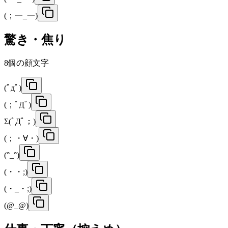
(；一_一)
驚き・焦り
8
個の顔文字
(ﾟдﾟ)
(；ﾟДﾟ)
Σ(ﾟДﾟ；)
(；・∀・)
(°_°)
(・・;)
(・_・;)
(@_@)