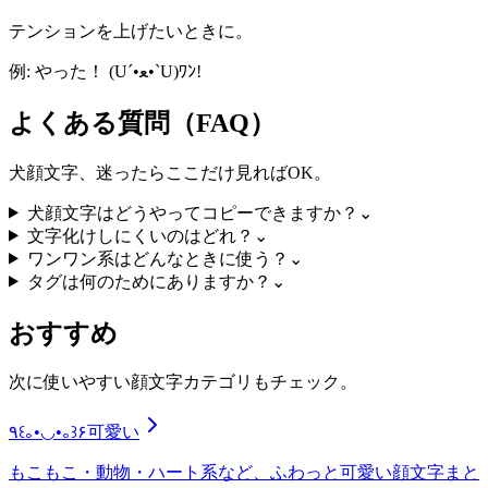
テンションを上げたいときに。
例: やった！ (U´•ﻌ•`U)ﾜﾝ!
よくある質問（FAQ）
犬顔文字、迷ったらここだけ見ればOK。
犬顔文字はどうやってコピーできますか？
⌄
文字化けしにくいのはどれ？
⌄
ワンワン系はどんなときに使う？
⌄
タグは何のためにありますか？
⌄
おすすめ
次に使いやすい顔文字カテゴリもチェック。
٩꒰｡•◡•｡꒱۶
可愛い
もこもこ・動物・ハート系など、ふわっと可愛い顔文字まと