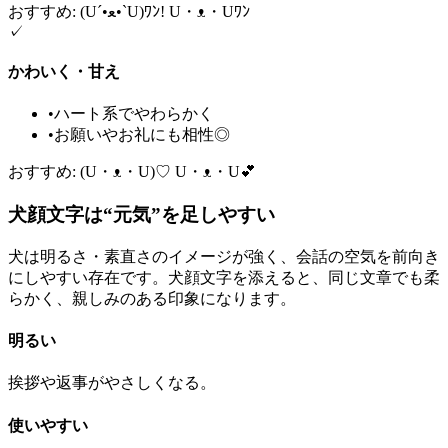
おすすめ: (U´•ﻌ•`U)ﾜﾝ! U・ᴥ・Uﾜﾝ
✓
かわいく・甘え
•
ハート系でやわらかく
•
お願いやお礼にも相性◎
おすすめ: (U・ᴥ・U)♡ U・ᴥ・U💕
犬顔文字は“元気”を足しやすい
犬は明るさ・素直さのイメージが強く、会話の空気を前向き
にしやすい存在です。犬顔文字を添えると、同じ文章でも柔
らかく、親しみのある印象になります。
明るい
挨拶や返事がやさしくなる。
使いやすい