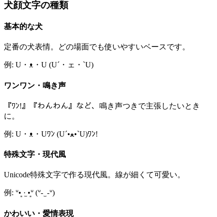
犬顔文字の種類
基本的な犬
定番の犬表情。どの場面でも使いやすいベースです。
例: U・ᴥ・U (U´・ェ・`U)
ワンワン・鳴き声
『ﾜﾝ!』『わんわん』など、鳴き声つきで主張したいとき
に。
例: U・ᴥ・Uﾜﾝ (U´•ﻌ•`U)ﾜﾝ!
特殊文字・現代風
Unicode特殊文字で作る現代風。線が細くて可愛い。
例: ᐡ•͈ ·̫ •͈ᐡ (ᐡ- ̫ -ᐡ)
かわいい・愛情表現