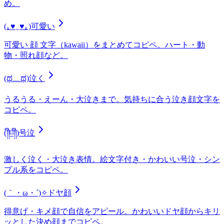
め。
(｡♥‿♥｡)
可愛い
可愛い 顔 文字（kawaii）をまとめてコピペ。ハート・動
物・照れ顔など。
(ಥ﹏ಥ)
泣く
うるうる・えーん・大泣きまで。気持ちに合う泣き顔文字を
コピペ。
(༎ຶ⌑༎ຶ)
号泣
激しく泣く・大泣き表情。絵文字付き・かわいい号泣・シン
プル系をコピペ。
(｀・ω・´)✧
ドヤ顔
得意げ・キメ顔で自信をアピール。かわいいドヤ顔からキリ
ッとした決め顔までコピペ。