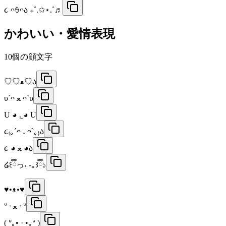
૮ ᴖꈊᴖა ₊˚.✩⋆.˚♬
かわいい・愛情表現
10
個の顔文字
♡♡ﻌ♡ა
υ´ᴖ ﻌ ᴖ`υ
U ◕ .̫ ◕ U
૮₍｡´ᴖ ˔ ᴖ`｡₎ა
૮ ◕ ﻌ ◕ა
໒꒰ྀིっ˕ -｡꒱ྀི১
♥•ᴥ•♥
ᐡ ᐧ ﻌ ᐧ ᐡ
( ᐡ｡• ·̫ •｡ᐡ )