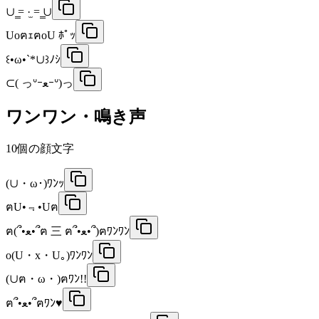
∪ ̳= ·̫ = ̳∪
UoฅｪฅoU ﾎﾟｯ
꒰•ω•`*∪꒱ﾉｼ
⊂( っᐡｰﻌｰᐡ)っ
ワンワン・鳴き声
10
個の顔文字
(∪・ω･)ﾜﾝｯ
ฅU•﹃•Uฅ
ฅ(՞•ﻌ•՞ฅ 三 ฅ՞•ﻌ•՞)ฅﾜﾝﾜﾝ
o(U・x・U｡)ﾜﾝﾜﾝ
(∪ฅ・ω・)ฅﾜﾝ!!
ฅ՞•ﻌ•՞ฅﾜﾝ♥