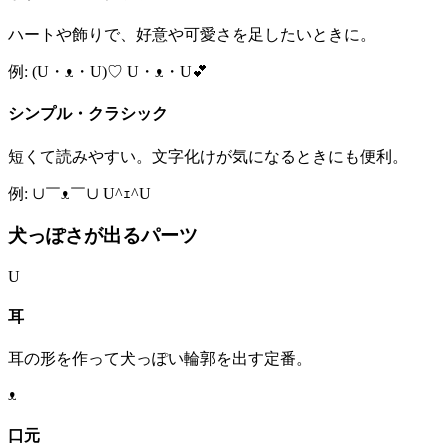
ハートや飾りで、好意や可愛さを足したいときに。
例: (U・ᴥ・U)♡ U・ᴥ・U💕
シンプル・クラシック
短くて読みやすい。文字化けが気になるときにも便利。
例: ∪￣ᴥ￣∪ U^ｪ^U
犬っぽさが出るパーツ
U
耳
耳の形を作って犬っぽい輪郭を出す定番。
ᴥ
口元