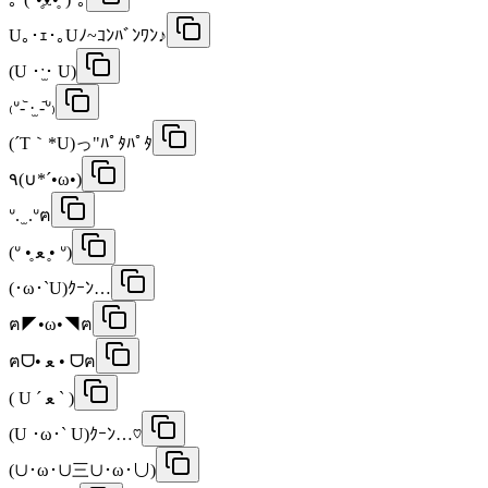
U｡･ｪ･｡Uﾉ~ｺﾝﾊﾞﾝﾜﾝ♪
(U ･ˑ̫･ U)
₍ᐡ-᷅ ·̫ -᷄ᐡ₎
(´T｀*U)っ"ﾊﾟﾀﾊﾟﾀ
٩(∪*´•ω•)
ᐡ. ̫ .ᐡฅ
(ᐡ •̥ ﻌ •̥ ᐡ)
(･ω･`U)ｸｰﾝ…
ฅ◤•ω•◥ฅ
ฅᗜ• ﻌ • ᗜฅ
( U ´ ﻌ ` )
(U ･ω･` U)ｸｰﾝ…♡
(∪･ω･∪三∪･ω･∪)