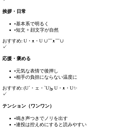
挨拶・日常
•
基本系で明るく
•
短文 + 顔文字が自然
おすすめ: U・ᴥ・U ∪￣ᴥ￣∪
✓
応援・褒める
•
元気な表情で後押し
•
相手の負担にならない温度に
おすすめ: (U´・ェ・`U)و U・ᴥ・U✨
✓
テンション（ワンワン）
•
鳴き声つきでノリを出す
•
連投は控えめにすると読みやすい