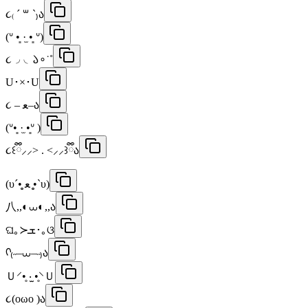
૮₍ ´ ꒳ `₎ა
(ᐡ •͈ ·̫ •͈ ᐡ)
૮◞ ◟𑁬∘˙˚
U･×･U
૮ – ﻌ–ა
(ᐡ•͈ ·̫ •͈ᐡ )
૮꒰ྀི⸝⸝> . <⸝⸝꒱ྀིა
(υ´•̥̥̥ ﻌ •̥̥̥`υ)
八,,◐⩊◐,,ა
ଘ｡≻ܫ･｡ଓ
ᡣ₍˶–⩊–˵₎ა
Ｕ⸍•̥ ‧̫ •̥⸌Ｕ
૮(oωo )ა