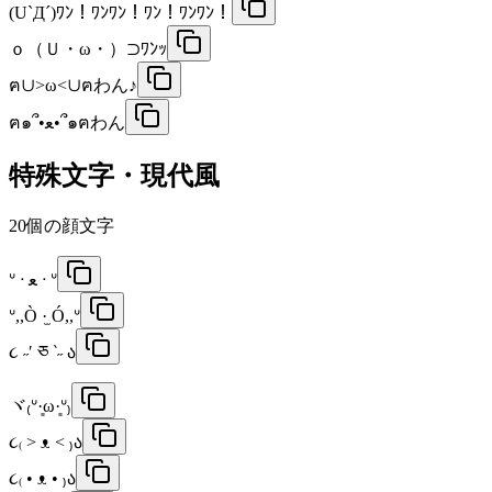
(U`Д´)ﾜﾝ！ﾜﾝﾜﾝ！ﾜﾝ！ﾜﾝﾜﾝ！
ｏ（Ｕ・ω・）⊃ﾜﾝｯ
ฅ∪>ω<∪ฅわん♪
ฅ๑՞•ﻌ•՞๑ฅわん
特殊文字・現代風
20
個の顔文字
‎ᐡ ᐧ ﻌ ᐧ ᐡ
ᐡ,,Ò ·̫ Ó,,ᐡ
૮ ˶′ ཅ ‵˶ ა
ヾ₍ᐡ·͈ω·͈ᐡ₎
૮₍ > ᴥ < ₎ა
૮₍ • ᴥ • ₎ა