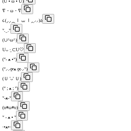
(U • ω • U)
∇・ω・∇
૮(⸝⸝⁔Ⅰ ⩊ Ⅰ⁔⸝⸝)ა
ᐡ. ̫ .ᐡ
(∪^ω^)
Uᴗ ·̫ ⊂U🤍
(ᐡ- ﻌ •ᐡ)
(ᐡ⸝⸝o̴̶̷̤ ﻌ o̴̶̷̤⸝⸝ᐡ)
(Ｕ 'ᴗ' Ｕ)
(ᐡ ; ﻌ ; ᐡ)
ᐡ-ﻌ-ᐡ
(υ◉ω◉υ)
ᐡ - ﻌ • ᐡ
ᵕ•ﻌ•ᵕ