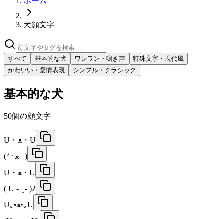
ホーム
犬顔文字
すべて
基本的な犬
ワンワン・鳴き声
特殊文字・現代風
かわいい・愛情表現
シンプル・クラシック
基本的な犬
50
個の顔文字
U・ᴥ・U
(ᐡ ᐧ ﻌ ᐧ )
U・ﻌ・U
( U - ·̫ - )ﾉ
U｡•ﻌ•｡U