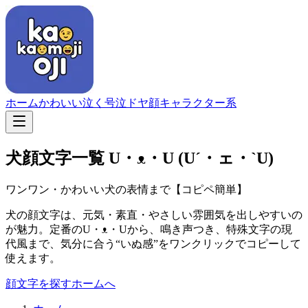
ホーム
かわいい
泣く
号泣
ドヤ顔
キャラクター系
犬顔文字一覧
U・ᴥ・U (U´・ェ・`U)
ワンワン・かわいい犬の表情まで【コピペ簡単】
犬の顔文字は、元気・素直・やさしい雰囲気を出しやすいの
が魅力。定番のU・ᴥ・Uから、鳴き声つき、特殊文字の現
代風まで、気分に合う“いぬ感”をワンクリックでコピーして
使えます。
顔文字を探す
ホームへ