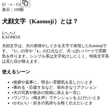
(U・x・U)
表示：
100
個
犬顔文字（Kaomoji）とは？
(｡•◡•｡)
KAOMOJI
犬顔文字は、犬の表情やしぐさを文字で表現したKaomojiで
す。『U』の耳や『ᴥ』の口元など、犬っぽいパーツで雰囲
気を作ります。シンプル系は文字化けしにくく、特殊文字系
は見た目が映えます。
使えるシーン
•
挨拶や返事に、明るい雰囲気を足したいとき
•
褒める・応援するなど、前向きなリアクション
•
犬の写真や散歩の投稿に添える一言に
•
ワンワン（鳴き声）でテンションを上げたいとき
•
かわいい・好きの気持ちを軽く伝えたいとき