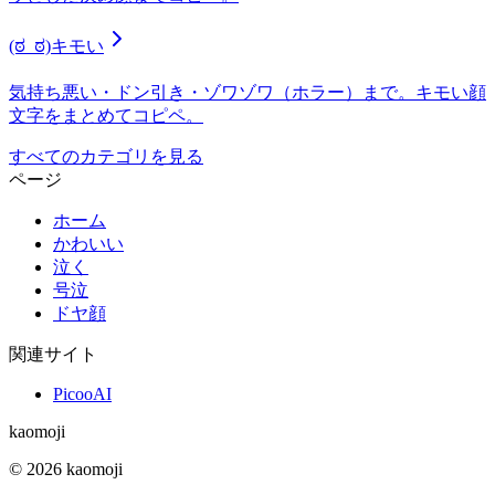
(ಠ_ಠ)
キモい
気持ち悪い・ドン引き・ゾワゾワ（ホラー）まで。キモい顔
文字をまとめてコピペ。
すべてのカテゴリを見る
ページ
ホーム
かわいい
泣く
号泣
ドヤ顔
関連サイト
PicooAI
kaomoji
©
2026
kaomoji