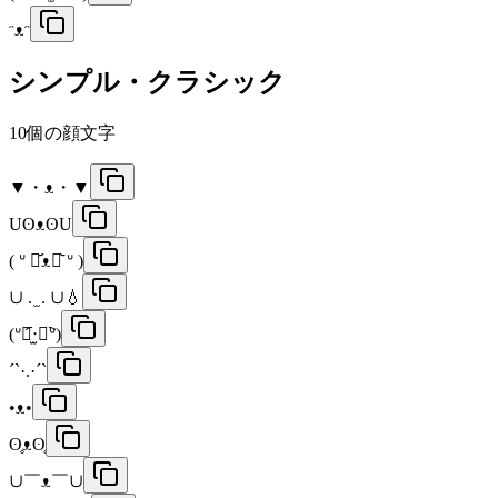
ᵔᴥᵔ
シンプル・クラシック
10
個の顔文字
▼・ᴥ・▼
UʘᴥʘU
( ᐡ ･᷄ᴥ･᷅ ᐡ )
∪ . ̫ . ∪💧
(ᐡ﹒︠‧̫﹒︡ᐡ)
´`·.·´`
•ᴥ•
ʘ̥ᴥʘ̥
∪￣ᴥ￣∪