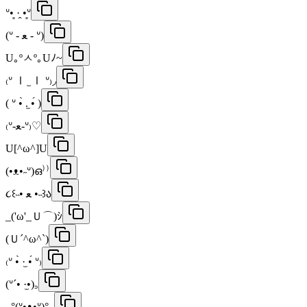
ᐡ•͈ ·̭ •͈ᐡ
(ᐡ - ﻌ - ᐡ)
U｡ºㅅº｡Uﾉ~
₍ᐡ Ⅰ ̫ Ⅰ ᐡ₎◞
( ᐡ •̀ .̫ •́ )︎
₍ᐡ-ﻌ-ᐡ₎♡
U[^ω^]U
(•ᴥ•˶ᐡ)ഒ⁾⁾
૮꒰˵• ﻌ •˵꒱ა
_('ω'_Ｕ⌒)ｼ
(Ｕ´^ω^`)
₍ᐡ •̀ ·̫ •́ ᐡ₎
(ᐡ´• ·̫•)꜆
｡°(ᐡ•̥ᴥ•̥ᐡ)°｡