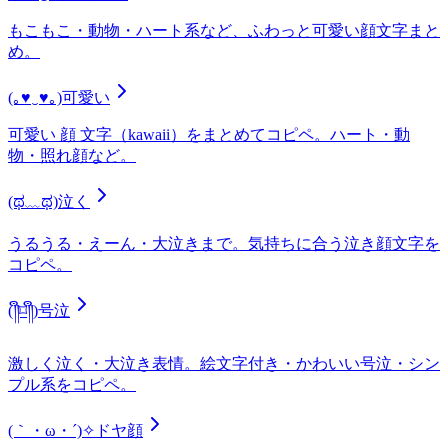
もこもこ・動物・ハート系など、ふわっと可愛い顔文字まと
め。
(｡♥‿♥｡)
可愛い
可愛い 顔 文字（kawaii）をまとめてコピペ。ハート・動
物・照れ顔など。
(ಥ﹏ಥ)
泣く
うるうる・えーん・大泣きまで。気持ちに合う泣き顔文字を
コピペ。
(༎ຶ⌑༎ຶ)
号泣
激しく泣く・大泣き表情。絵文字付き・かわいい号泣・シン
プル系をコピペ。
(｀・ω・´)✧
ドヤ顔