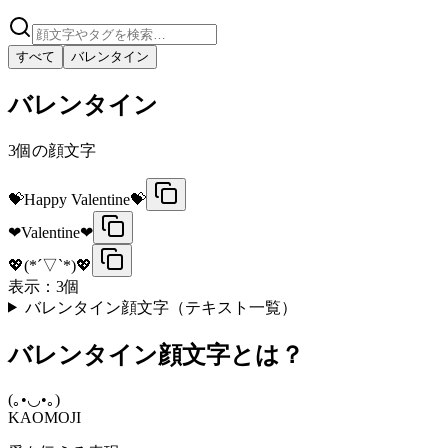
すべて
バレンタイン
バレンタイン
3
個の顔文字
💝Happy Valentine💝
❤Valentine❤
💖(*´▽`*)💖
表示：
3
個
バレンタイン顔文字（テキスト一覧）
バレンタイン顔文字とは？
(｡•◡•｡)
KAOMOJI