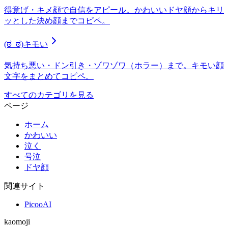
得意げ・キメ顔で自信をアピール。かわいいドヤ顔からキリ
ッとした決め顔までコピペ。
(ಠ_ಠ)
キモい
気持ち悪い・ドン引き・ゾワゾワ（ホラー）まで。キモい顔
文字をまとめてコピペ。
すべてのカテゴリを見る
ページ
ホーム
かわいい
泣く
号泣
ドヤ顔
関連サイト
PicooAI
kaomoji